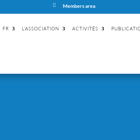

Members area
FR
L’ASSOCIATION
ACTIVITÉS
PUBLICATI